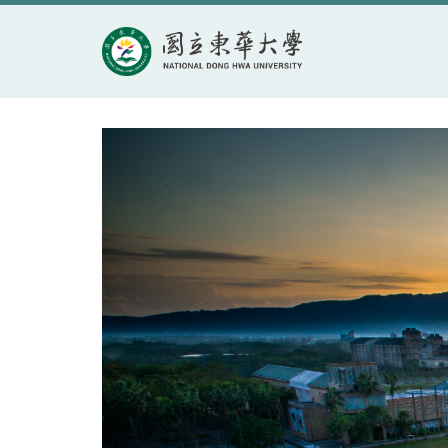
跳
到
主
要
內
容
區
塊