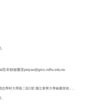
統。
書室peiyao@gms.ndhu.edu.tw
鄉志學村大學路二段1號˙國立東華大學秘書室收」。
統。