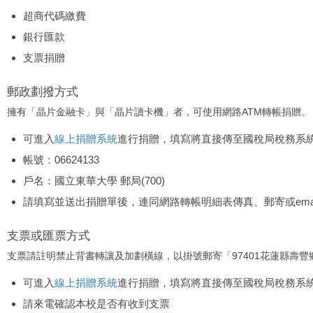
超商代碼繳費
銀行匯款
支票捐贈
郵政劃撥方式
擁有「晶片金融卡」與「晶片讀卡機」者，可使用網路ATM轉帳捐贈。
可進入
線上捐贈系統
進行捐贈，填寫將直接傳至國稅局稅務系
帳號：06624133
戶名：國立東華大學 郵局(700)
請填寫並送出捐贈單後，連同網路轉帳明細表傳真、郵寄或email至本校秘
支票或匯票方式
支票請註明禁止背書轉讓及加劃橫線，以掛號郵寄「97401花蓮縣壽豐
可進入
線上捐贈系統
進行捐贈，填寫將直接傳至國稅局稅務系
請來電確認本校是否有收到支票